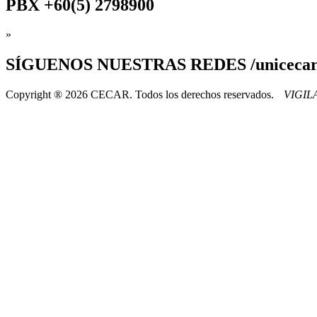
PBX
+60(5) 2798900
»
SÍGUENOS
NUESTRAS REDES /uniceca
Copyright ® 2026 CECAR. Todos los derechos reservados.
VIGI