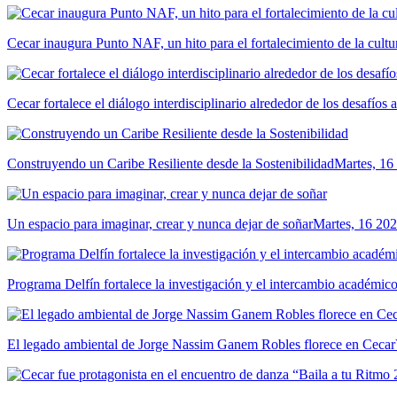
Cecar inaugura Punto NAF, un hito para el fortalecimiento de la cultur
Cecar fortalece el diálogo interdisciplinario alrededor de los desafíos 
Construyendo un Caribe Resiliente desde la Sostenibilidad
Martes, 16
Un espacio para imaginar, crear y nunca dejar de soñar
Martes, 16 202
Programa Delfín fortalece la investigación y el intercambio académ
El legado ambiental de Jorge Nassim Ganem Robles florece en Cecar