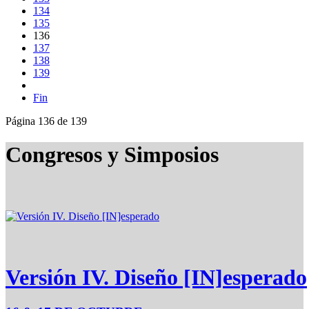
134
135
136
137
138
139
Fin
Página 136 de 139
Congresos y Simposios
Versión IV. Diseño [IN]esperado