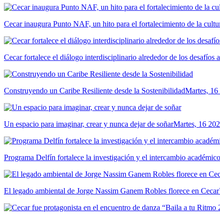
Cecar inaugura Punto NAF, un hito para el fortalecimiento de la cultur
Cecar fortalece el diálogo interdisciplinario alrededor de los desafíos 
Construyendo un Caribe Resiliente desde la Sostenibilidad
Martes, 16
Un espacio para imaginar, crear y nunca dejar de soñar
Martes, 16 202
Programa Delfín fortalece la investigación y el intercambio académ
El legado ambiental de Jorge Nassim Ganem Robles florece en Cecar