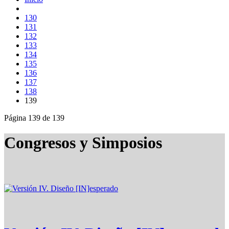
130
131
132
133
134
135
136
137
138
139
Página 139 de 139
Congresos y Simposios