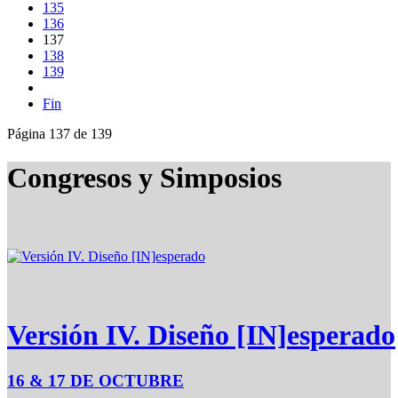
135
136
137
138
139
Fin
Página 137 de 139
Congresos y Simposios
Versión IV. Diseño [IN]esperado
16 & 17 DE OCTUBRE