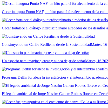
Cecar inaugura Punto NAF, un hito para el fortalecimiento de la cultur
Cecar fortalece el diálogo interdisciplinario alrededor de los desafíos 
Construyendo un Caribe Resiliente desde la Sostenibilidad
Martes, 16
Un espacio para imaginar, crear y nunca dejar de soñar
Martes, 16 202
Programa Delfín fortalece la investigación y el intercambio académ
El legado ambiental de Jorge Nassim Ganem Robles florece en Cecar