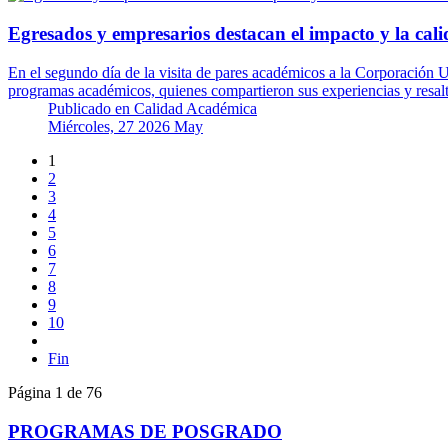
Egresados y empresarios destacan el impacto y la calid
En el segundo día de la visita de pares académicos a la Corporación U
programas académicos, quienes compartieron sus experiencias y resa
Publicado en
Calidad Académica
Miércoles, 27 2026 May
1
2
3
4
5
6
7
8
9
10
Fin
Página 1 de 76
PROGRAMAS DE POSGRADO