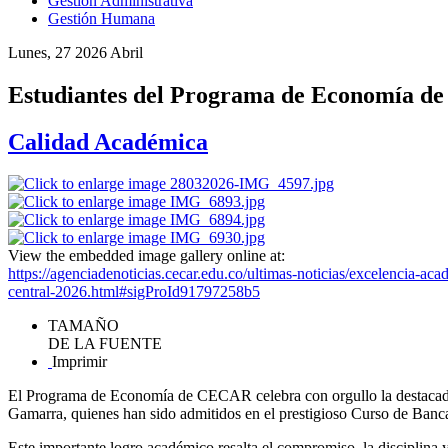
Gestión Administrativa
Gestión Humana
Lunes, 27 2026 Abril
Estudiantes del Programa de Economía de
Calidad Académica
View the embedded image gallery online at:
https://agenciadenoticias.cecar.edu.co/ultimas-noticias/excelencia-a
central-2026.html#sigProId91797258b5
TAMAÑO
DE LA FUENTE
Imprimir
El Programa de Economía de CECAR celebra con orgullo la destacada 
Gamarra, quienes han sido admitidos en el prestigioso Curso de Banc
Este importante logro académico resalta el compromiso, la disciplina 