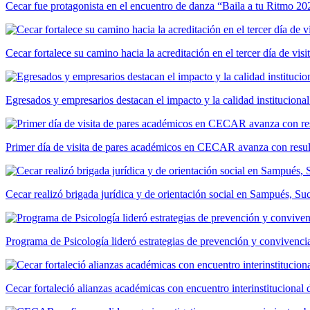
Cecar fue protagonista en el encuentro de danza “Baila a tu Ritmo 20
Cecar fortalece su camino hacia la acreditación en el tercer día de vis
Egresados y empresarios destacan el impacto y la calidad institucional
Primer día de visita de pares académicos en CECAR avanza con resul
Cecar realizó brigada jurídica y de orientación social en Sampués, Su
Programa de Psicología lideró estrategias de prevención y convivencia
Cecar fortaleció alianzas académicas con encuentro interinstitucional 