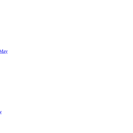
 May
y