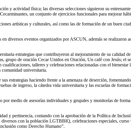
ión y actividad física; las diversas selecciones siguieron su entrenamie
 Cecarminantes, un conjunto de ejercicios funcionales para mejorar hábit
aciones artísticas y culturales, así como las de formación de un buen ci
nes en diversos eventos organizados por ASCUN, además se realizaron 
itaria estrategias que contribuyeron al mejoramiento de su calidad d
tías, grupo de oración Cecar Unidos en Oración, Un café con Jesús; el se
 cualificaciones, talleres y celebraciones relacionadas con el bienestar
a comunidad universitaria.
sus estrategias haciendo frente a la amenaza de deserción, fomentando 
pruebas de ingreso, la cátedra vida universitaria y las escuelas de formac
r medio de asesorías individuales y grupales y monitorías de forma vi
ad y pertinencia, contando con la aprobación de la Política de Inclusión 
os diversos con la población LGTBBIQ, celebraciones especiales, curso 
a Inclusión como Derecho Humano”.