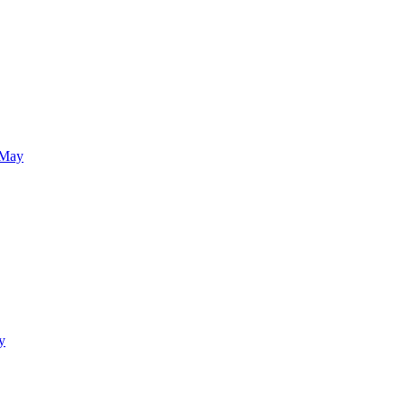
 May
y