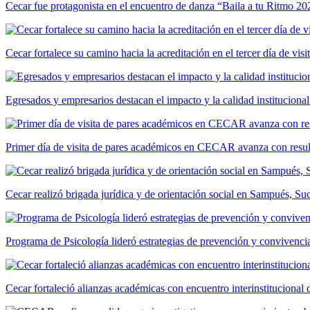
Cecar fue protagonista en el encuentro de danza “Baila a tu Ritmo 20
Cecar fortalece su camino hacia la acreditación en el tercer día de vis
Egresados y empresarios destacan el impacto y la calidad institucional
Primer día de visita de pares académicos en CECAR avanza con resul
Cecar realizó brigada jurídica y de orientación social en Sampués, Su
Programa de Psicología lideró estrategias de prevención y convivencia
Cecar fortaleció alianzas académicas con encuentro interinstitucional 