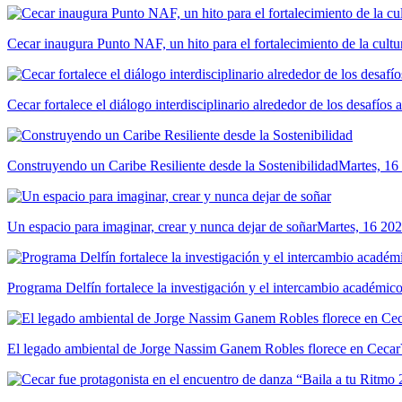
Cecar inaugura Punto NAF, un hito para el fortalecimiento de la cultur
Cecar fortalece el diálogo interdisciplinario alrededor de los desafíos 
Construyendo un Caribe Resiliente desde la Sostenibilidad
Martes, 16
Un espacio para imaginar, crear y nunca dejar de soñar
Martes, 16 202
Programa Delfín fortalece la investigación y el intercambio académ
El legado ambiental de Jorge Nassim Ganem Robles florece en Cecar