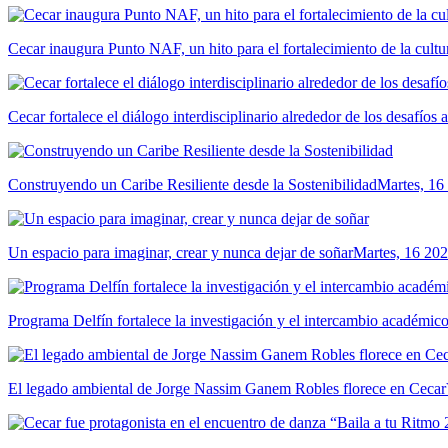
Cecar inaugura Punto NAF, un hito para el fortalecimiento de la cultur
Cecar fortalece el diálogo interdisciplinario alrededor de los desafíos 
Construyendo un Caribe Resiliente desde la Sostenibilidad
Martes, 16
Un espacio para imaginar, crear y nunca dejar de soñar
Martes, 16 202
Programa Delfín fortalece la investigación y el intercambio académ
El legado ambiental de Jorge Nassim Ganem Robles florece en Cecar