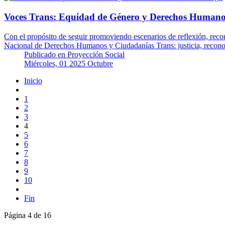
Voces Trans: Equidad de Género y Derechos Humano
Con el propósito de seguir promoviendo escenarios de reflexión, reco
Nacional de Derechos Humanos y Ciudadanías Trans: justicia, reco
Publicado en
Proyección Social
Miércoles, 01 2025 Octubre
Inicio
1
2
3
4
5
6
7
8
9
10
Fin
Página 4 de 16