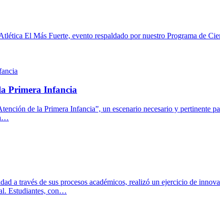
 Atlética El Más Fuerte, evento respaldado por nuestro Programa de Cie
la Primera Infancia
a Atención de la Primera Infancia”, un escenario necesario y pertinen
la…
ad a través de sus procesos académicos, realizó un ejercicio de innova
nal. Estudiantes, con…