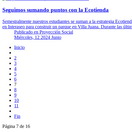
Seguimos sumando puntos con la Ecotienda
Semestralmente nuestros estudiantes se suman a la estrategia Ecotiend
en Interaseo para construir un parque en Villa Juana. Durante las últ
Publicado en
Proyección Social
Miércoles, 12 2024 Junio
Inicio
2
3
4
5
6
7
8
9
10
11
Fin
Página 7 de 16