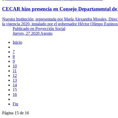
CECAR hizo presencia en Consejo Departamental de
Nuestra Institución, representada por María Alexandra Morales, Dire
la vigencia 2020, instalado por el gobernador Héctor Olimpo Espinoza
Publicado en
Proyección Social
Jueves, 27 2020 Agosto
Inicio
7
8
9
10
11
12
13
14
15
16
Fin
Página 15 de 16