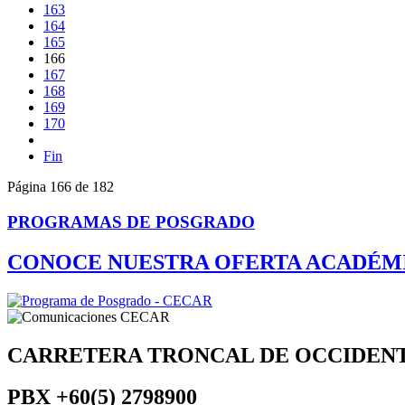
163
164
165
166
167
168
169
170
Fin
Página 166 de 182
PROGRAMAS DE POSGRADO
CONOCE NUESTRA OFERTA ACADÉM
CARRETERA TRONCAL DE OCCIDEN
PBX
+60(5) 2798900