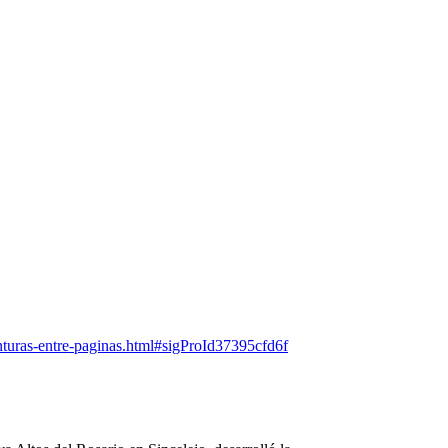
enturas-entre-paginas.html#sigProId37395cfd6f