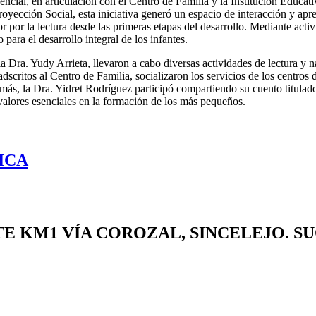
cial, en articulación con el Centro de Familia y la Institución Educativ
yección Social, esta iniciativa generó un espacio de interacción y apren
r por la lectura desde las primeras etapas del desarrollo. Mediante acti
para el desarrollo integral de los infantes.
 la Dra. Yudy Arrieta, llevaron a cabo diversas actividades de lectura y 
dscritos al Centro de Familia, socializaron los servicios de los centros 
ás, la Dra. Yidret Rodríguez participó compartiendo su cuento titulad
 valores esenciales en la formación de los más pequeños.
ICA
TE
KM1 VÍA COROZAL, SINCELEJO. S