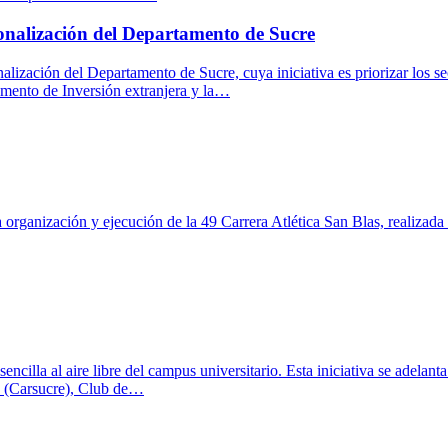
ionalización del Departamento de Sucre
lización del Departamento de Sucre, cuya iniciativa es priorizar los se
aumento de Inversión extranjera y la…
 organización y ejecución de la 49 Carrera Atlética San Blas, realizada
ncilla al aire libre del campus universitario. Esta iniciativa se adelan
 (Carsucre), Club de…