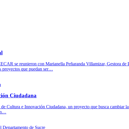
al
 de CECAR se reunieron con Marianella Peñaranda Villamizar, Gestora d
vos proyectos que puedan ser…
ación Ciudadana
io de Cultura e Innovación Ciudadana, un proyecto que busca cambiar la 
con…