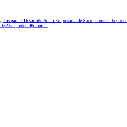
tégicos para el Desarrollo Socio-Empresarial de Sucre, convocado por e
z de Alvis, quien dijo que…