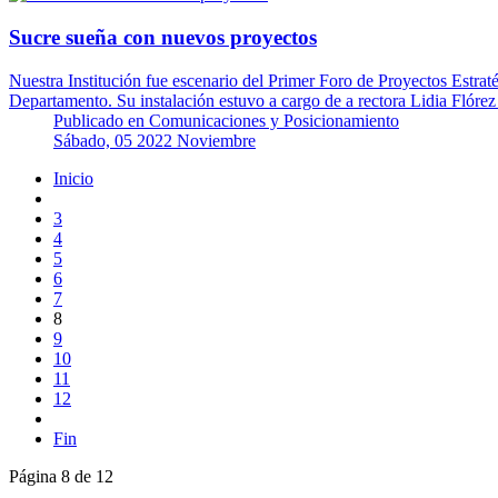
Sucre sueña con nuevos proyectos
Nuestra Institución fue escenario del Primer Foro de Proyectos Estra
Departamento. Su instalación estuvo a cargo de a rectora Lidia Flóre
Publicado en
Comunicaciones y Posicionamiento
Sábado, 05 2022 Noviembre
Inicio
3
4
5
6
7
8
9
10
11
12
Fin
Página 8 de 12