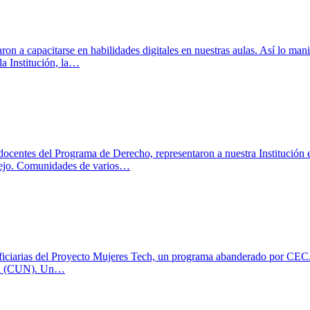
ron a capacitarse en habilidades digitales en nuestras aulas. Así lo m
 la Institución, la…
 docentes del Programa de Derecho, representaron a nuestra Institución 
elejo. Comunidades de varios…
eficiarias del Proyecto Mujeres Tech, un programa abanderado por CECA
nal (CUN). Un…