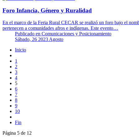
Foro Infancia, Género y Ruralidad
En el marco de la Feria Rural CECAR se realizó un foro bajo el nomb
pertenecen a comunidades afros e indígenas. Este evento…
Publicado en
Comunicaciones y Posicionamiento
Sábado, 26 2023 Agosto
Inicio
1
2
3
4
5
6
7
8
9
10
Fin
Página 5 de 12