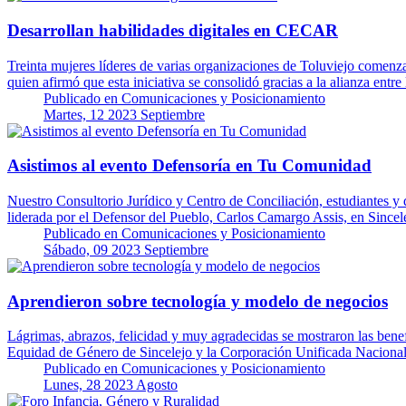
Desarrollan habilidades digitales en CECAR
Treinta mujeres líderes de varias organizaciones de Toluviejo comenza
quien afirmó que esta iniciativa se consolidó gracias a la alianza entre
Publicado en
Comunicaciones y Posicionamiento
Martes, 12 2023 Septiembre
Asistimos al evento Defensoría en Tu Comunidad
Nuestro Consultorio Jurídico y Centro de Conciliación, estudiantes y
liderada por el Defensor del Pueblo, Carlos Camargo Assis, en Sinc
Publicado en
Comunicaciones y Posicionamiento
Sábado, 09 2023 Septiembre
Aprendieron sobre tecnología y modelo de negocios
Lágrimas, abrazos, felicidad y muy agradecidas se mostraron las ben
Equidad de Género de Sincelejo y la Corporación Unificada Nacio
Publicado en
Comunicaciones y Posicionamiento
Lunes, 28 2023 Agosto