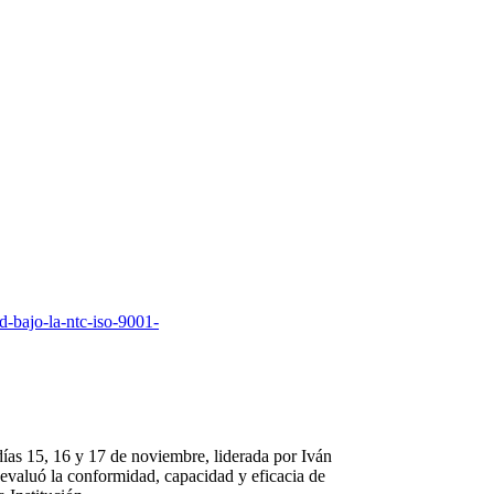
ad-bajo-la-ntc-iso-9001-
días 15, 16 y 17 de noviembre, liderada por Iván
evaluó la conformidad, capacidad y eficacia de