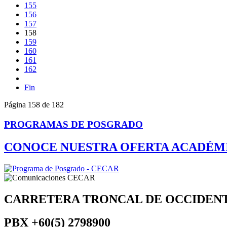
155
156
157
158
159
160
161
162
Fin
Página 158 de 182
PROGRAMAS DE POSGRADO
CONOCE NUESTRA OFERTA ACADÉM
CARRETERA TRONCAL DE OCCIDEN
PBX
+60(5) 2798900