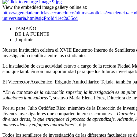
View the embedded image gallery online at:
https://agenciadenoticias.cecar.edu.co/ultimas-noticias/excelencia-ac
universitaria.html#sigProId41ec2a35cd
TAMAÑO
DE LA FUENTE
Imprimir
Nuestra Institución celebra el XVIII Encuentro Interno de Semilleros 
investigación científica entre los estudiantes.
La instalación de esta actividad estuvo a cargo de la rectora Piedad 
sino que también son una oportunidad para que los futuros investigado
El Vicerrector Académico, Edgardo Annicchiarico Tejada, también part
“En el contexto de la educación superior, la investigación es un pila
soluciones innovadoras”,
sostuvo María Elena Pérez, Directora de Inve
Por su parte, Julio Ordóñez Rico, miembro de la Dirección de Invest
jóvenes investigadores que comparten intereses comunes.
“Durante es
diversas áreas, lo que enriquece el proceso de aprendizaje. Además, l
nuevas ideas y enfoques innovadores”,
dijo.
Todos los semilleros de investigación de las diferentes facultades se