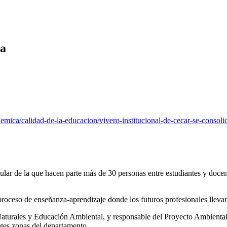
da
cademica/calidad-de-la-educacion/vivero-institucional-de-cecar-se-cons
cular de la que hacen parte más de 30 personas entre estudiantes y doce
 proceso de enseñanza-aprendizaje donde los futuros profesionales llevan
aturales y Educación Ambiental, y responsable del Proyecto Ambiental
ntes zonas del departamento.