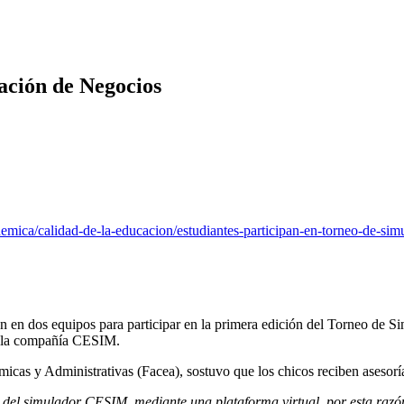
ación de Negocios
cademica/calidad-de-la-educacion/estudiantes-participan-en-torneo-de-
 en dos equipos para participar en la primera edición del Torneo de S
y la compañía CESIM.
cas y Administrativas (Facea), sostuvo que los chicos reciben asesoría
 del simulador CESIM, mediante una plataforma virtual, por esta razó