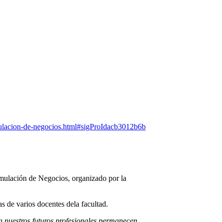
simulacion-de-negocios.html#sigProIdacb3012b6b
imulación de Negocios, organizado por la
s de varios docentes dela facultad.
n nuestros futuros profesionales permanecen