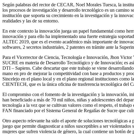
Según palabras del rector de CECAR, Noel Morales Tuesca, la instituc
los procesos de investigación y desarrollo tecnológico es un camino 
institución que soporta su crecimiento en la investigación y la innov
realidades y las de su entorno.
En este contexto la innovación juega un papel fundamental como herram
innovación y para ello ha implementado una fuerte estrategia sopor
ALTEC 2019, que es el evento académico más importante de innovació
softwares, 2 secretos industriales, 2 patentes en trámite ante la Sup
Para el Vicerrector de Ciencia, Tecnología e Innovación, Jhon Victor
SUCRE en materia de Desarrollo Tecnológico y de Innovación; es así 
DTI – Sapiens. Cabe descartar que este trabajo se viene desarrollando 
mano en pro de mejorar la competitividad con base a productos y pro
Sincelejo en el plano local y en el plano regional instituciones como
CIENTECH, que es la única oficina de trasferencia tecnológica del Ca
El compromiso con el fomento de la investigación y la innovación, in
han beneficiado a más de 70 mil niños, niñas y adolescentes del depar
tecnología a la vez que se cultivan valores como el respeto, el trabaj
FAN financiado por el Sistema General de Regalías de Sucre que culm
Otro aspecto relevante ha sido el aporte de soluciones tecnológicas 
juego que permite diagnosticar a niños susceptibles a ser violentados 
mujeres que sufren violencia de género, la cual contiene un botón de