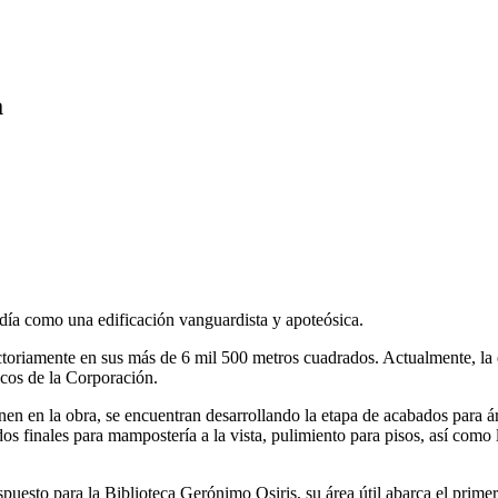
a
 día como una edificación vanguardista y apoteósica.
ctoriamente en sus más de 6 mil 500 metros cuadrados. Actualmente, la 
cos de la Corporación.
en en la obra, se encuentran desarrollando la etapa de acabados para ár
os finales para mampostería a la vista, pulimiento para pisos, así como 
puesto para la Biblioteca Gerónimo Osiris, su área útil abarca el primer