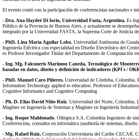
El evento contó con la participación de conferencistas nacionales e inter
-
Dra. Ana Haydeé Di Iorio, Universidad Fasta, Argentina.
Es Ing
Público de la Provincia de Buenos Aires, y actualmente se desempeña
integrado por la Universidad FASTA, la Suprema Corte de Justicia de
-
PhD. Lina María Aguilar Lobo
, Universidad Autónoma de Guadal
Ingeniería Eléctrica con especialidad en Diseño Electrónico del Cen
es Profesor Investigador Titular del Departamento de Computación e
-
Ing. Mg. Falconeris Marimon Caneda
, Tecnológico de Monterre
basadas en datos, diseño y definición de indicadores (KPI ́s / OKR
-
PhD. Manuel Caro Piñeres.
Universidad de Córdoba, Colombia. Ph
Information Technology applied to education. Professor of Education
Cognitive Informatics and Cognitive Computing
-
Ph. D. Elías David Niño Ruiz
. Universidad del Norte, Colombia. 
Magíster en Ingeniería de Sistemas y Magíster en Ingeniería Industri
-
Ing. Roque Maldonado
. Olímpica S.A. Colombia Ingeniero de sist
Conferencista, consultor en informática (auditoría de sistemas, diseño 
-
Mg. Rafael Ruiz.
Corporación Universitaria del Caribe CECAR. Colo